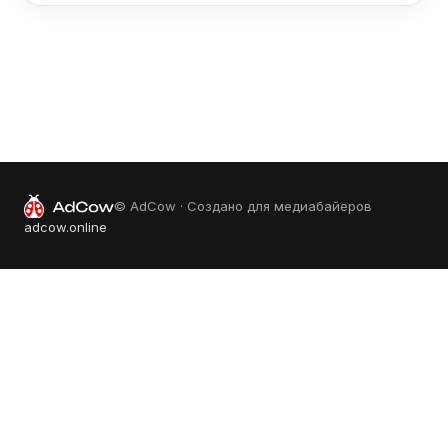
© AdCow · Создано для медиабайеров
adcow.online