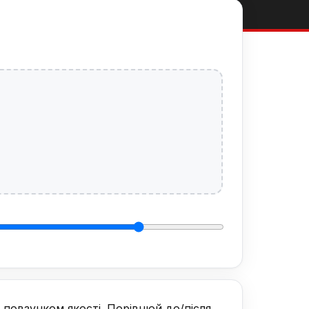
 повзунком якості. Порівнюй до/після