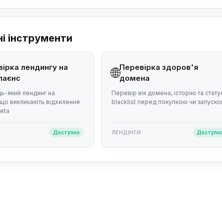
ні інструменти
ірка лендингу на
Перевірка здоров'я
🌐
лаєнс
домена
ь-який лендинг на
Перевір вік домена, історію та стату
що викликають відхилення
blacklist перед покупкою чи запуск
eta
Доступно
ЛЕНДІНГИ
Доступн