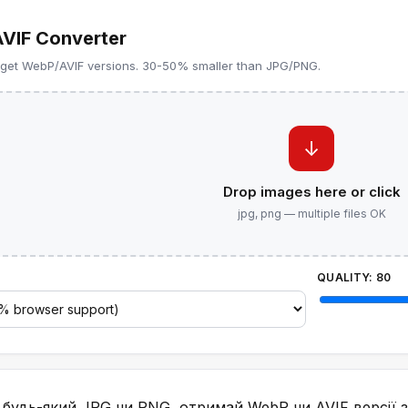
VIF Converter
 get WebP/AVIF versions. 30-50% smaller than JPG/PNG.
↓
Drop images here or click
jpg, png — multiple files OK
QUALITY:
80
будь-який JPG чи PNG, отримай WebP чи AVIF версії з