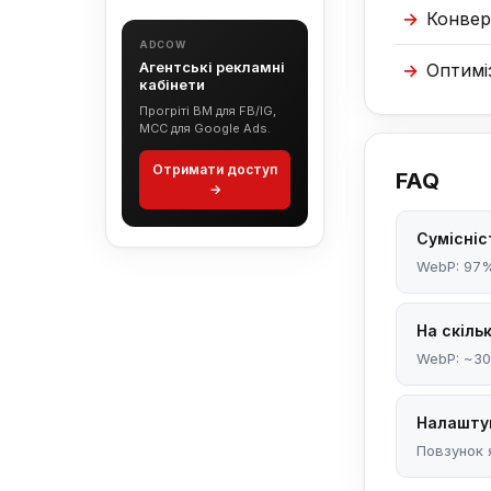
Конвер
ADCOW
Агентські рекламні
Оптимі
кабінети
Прогріті BM для FB/IG,
MCC для Google Ads.
Отримати доступ
FAQ
→
Сумісніс
WebP: 97%
На скіль
WebP: ~30
Налаштув
Повзунок я