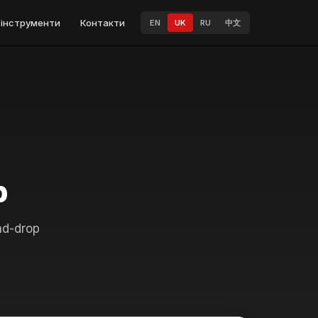
і інструменти
Контакти
EN
UK
RU
中文
р
d-drop