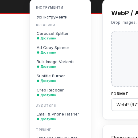
ІНСТРУМЕНТИ
WebP / A
Усі інструменти
Drop images,
КРЕАТИВИ
Carousel Splitter
● Доступно
Ad Copy Spinner
● Доступно
Bulk Image Variants
● Доступно
Subtitle Burner
● Доступно
Creo Recoder
FORMAT
● Доступно
АУДИТОРІЇ
Email & Phone Hasher
● Доступно
ТРЕКІНГ
Перетягни 