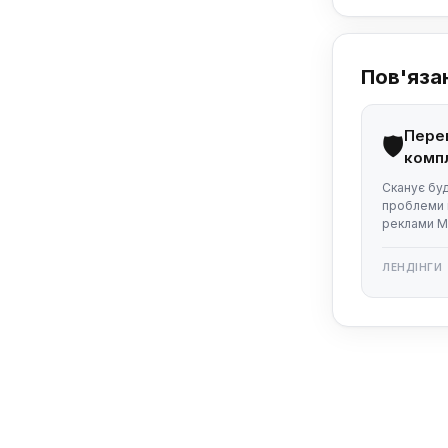
Пов'яза
Перев
🛡️
комп
Сканує буд
проблеми 
реклами M
ЛЕНДІНГИ