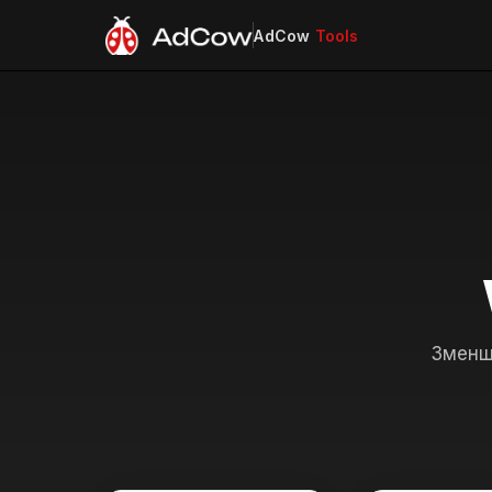
AdCow
Tools
Зменш