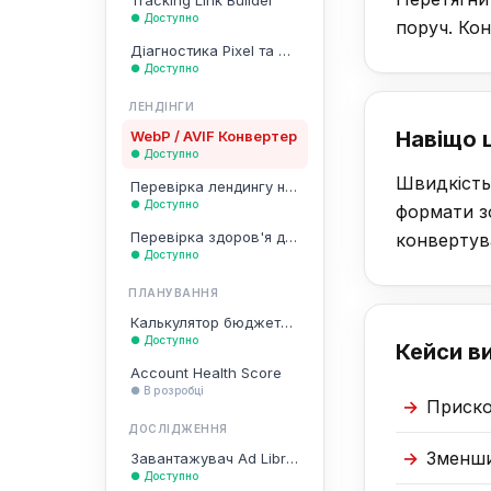
Tracking Link Builder
● Доступно
поруч. Кон
Діагностика Pixel та CAPI
● Доступно
ЛЕНДІНГИ
Навіщо ц
WebP / AVIF Конвертер
● Доступно
Швидкість 
Перевірка лендингу на комплаєнс
● Доступно
формати з
Перевірка здоров'я домена
конвертув
● Доступно
ПЛАНУВАННЯ
Калькулятор бюджету та частоти
● Доступно
Кейси в
Account Health Score
● В розробці
Приско
ДОСЛІДЖЕННЯ
Зменши
Завантажувач Ad Library
● Доступно