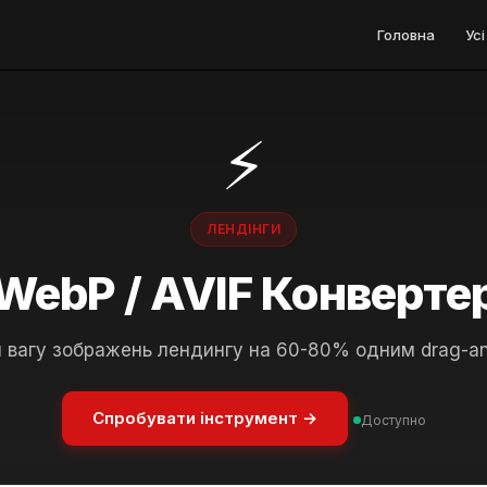
Головна
Ус
⚡
ЛЕНДІНГИ
WebP / AVIF Конверте
 вагу зображень лендингу на 60-80% одним drag-an
Спробувати інструмент →
Доступно