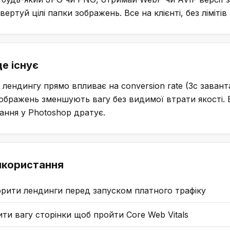
вертуй цілі папки зображень. Все на клієнті, без ліміті
е існує
лендингу прямо впливає на conversion rate (3с завант
ображень зменшують вагу без видимої втрати якості. 
ання у Photoshop дратує.
икористання
рити лендинги перед запуском платного трафіку
ти вагу сторінки щоб пройти Core Web Vitals