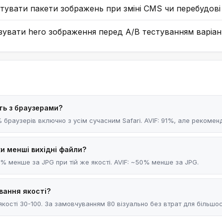
тувати пакети зображень при зміні CMS чи перебудові
зувати hero зображення перед A/B тестуванням варіан
ть з браузерами?
 браузерів включно з усім сучасним Safari. AVIF: 91%, але рекоменд
ки менші вихідні файли?
% менше за JPG при тій же якості. AVIF: ~50% менше за JPG.
ання якості?
кості 30-100. За замовчуванням 80 візуально без втрат для більшост