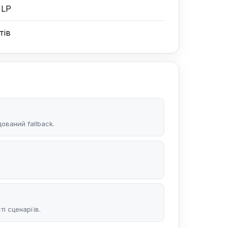
 LP
тів
ований fallback.
і сценаріїв.