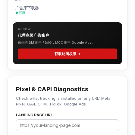
广告库下载器
● 可用
ADCOW
代理商级广告账户
预热的 BM 用于 FB/IG，MCC 用于 Google Ads。
获取访问权限 →
Pixel & CAPI Diagnostics
Check what tracking is installed on any URL: Meta
Pixel, GA4, GTM, TikTok, Google Ads.
LANDING PAGE URL