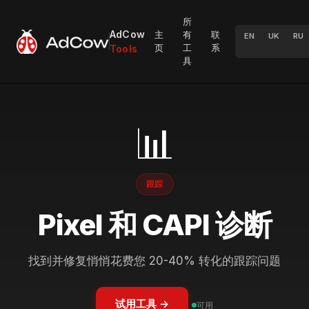
所
AdCow
主
有
联
EN
UK
RU
页
工
系
Tools
具
📊
跟踪
Pixel 和 CAPI 诊断
找到并修复悄悄花费您 20-40% 转化的跟踪问题
试用工具 →
可用