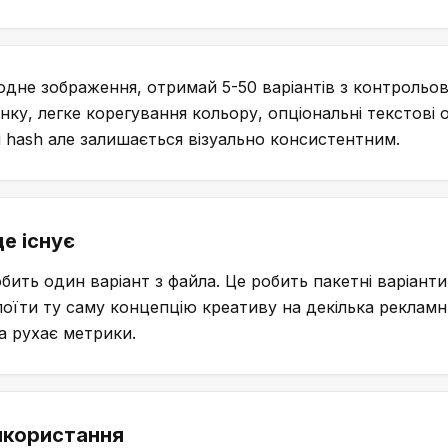
одне зображення, отримай 5-50 варіантів з контрольо
інку, легке корегування кольору, опціональні текстові
 hash але залишається візуально консистентним.
е існує
бить один варіант з файла. Це робить пакетні варіан
оїти ту саму концепцію креативу на декілька рекламни
а рухає метрики.
икористання