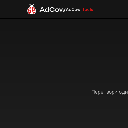
AdCow
Tools
Перетвори одне