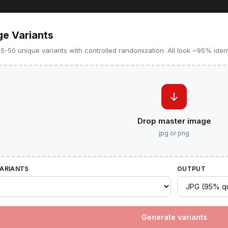
ge Variants
-50 unique variants with controlled randomization. All look ~95% ident
↓
Drop master image
jpg or png
VARIANTS
OUTPUT
Generate variants