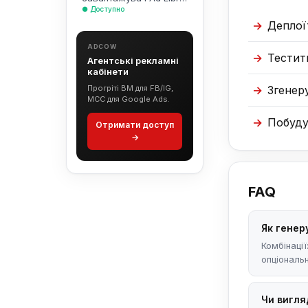
● Доступно
Деплої
ADCOW
Тестит
Агентські рекламні
кабінети
Прогріті BM для FB/IG,
Згенеру
MCC для Google Ads.
Побуду
Отримати доступ
→
FAQ
Як генер
Комбінації
опціональн
Чи вигля