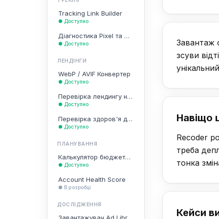
ТРЕКІНГ
Tracking Link Builder
● Доступно
Діагностика Pixel та CAPI
Завантаж 
● Доступно
зсуви відт
ЛЕНДІНГИ
унікальний
WebP / AVIF Конвертер
● Доступно
Перевірка лендингу на комплаєнс
● Доступно
Навіщо ц
Перевірка здоров'я домена
● Доступно
Recoder ро
ПЛАНУВАННЯ
треба депл
Калькулятор бюджету та частоти
тонка змін
● Доступно
Account Health Score
● В розробці
ДОСЛІДЖЕННЯ
Кейси в
Завантажувач Ad Library