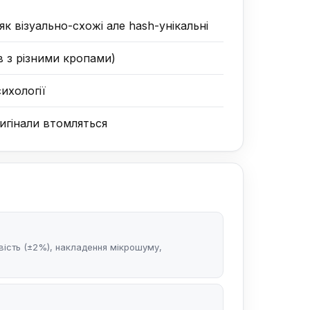
к візуально-схожі але hash-унікальні
в з різними кропами)
ихології
ригінали втомляться
равість (±2%), накладення мікрошуму,