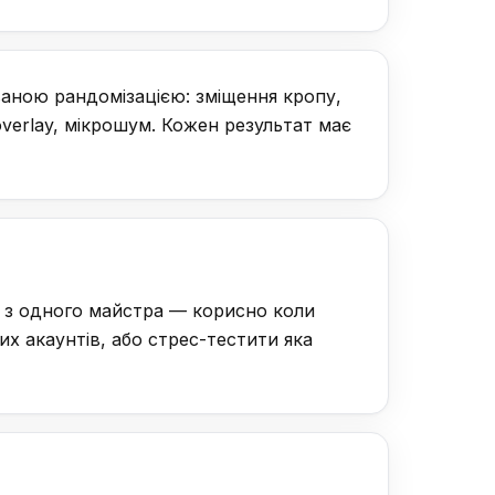
ваною рандомізацією: зміщення кропу,
 overlay, мікрошум. Кожен результат має
ти з одного майстра — корисно коли
х акаунтів, або стрес-тестити яка