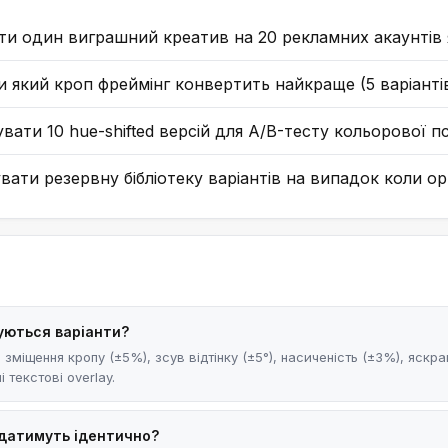
ти один виграшний креатив на 20 рекламних акаунтів я
и який кроп фреймінг конвертить найкраще (5 варіанті
вати 10 hue-shifted версій для A/B-тесту кольорової пс
вати резервну бібліотеку варіантів на випадок коли о
уються варіанти?
: зміщення кропу (±5%), зсув відтінку (±5°), насиченість (±3%), яск
і текстові overlay.
датимуть ідентично?