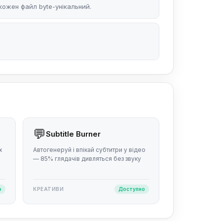
кожен файл byte-унікальний.
💬
Subtitle Burner
х
Автогенеруй і впікай субтитри у відео
— 85% глядачів дивляться без звуку
о
КРЕАТИВИ
Доступно