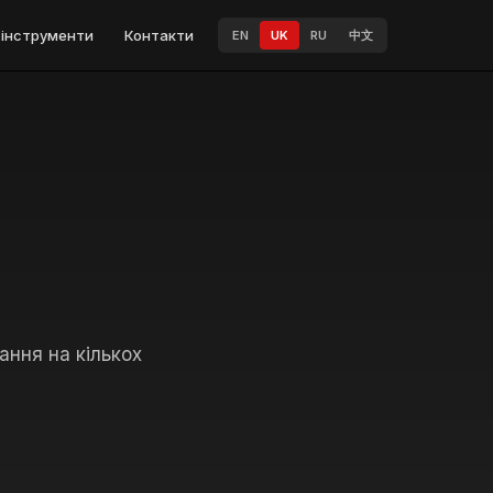
і інструменти
Контакти
EN
UK
RU
中文
ання на кількох