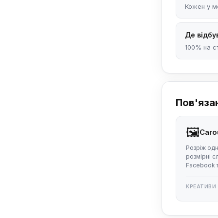
Кожен у м
Де відбу
100% на с
Пов'яза
🖼️
Carou
Розріж од
розмірні с
Facebook т
КРЕАТИВИ