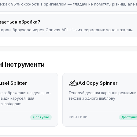
ежах 95% схожості з оригіналом — глядачі не помітять різниці, але 
вається обробка?
тороні браузера через Canvas API. Ніяких серверних завантажень.
ні інструменти
✍️
sel Splitter
Ad Copy Spinner
не зображення на ідеально-
Генеруй десятки варіантів рекламни
лайди каруселі для
текстів з одного шаблону
а Instagram
Доступно
КРЕАТИВИ
Доступн